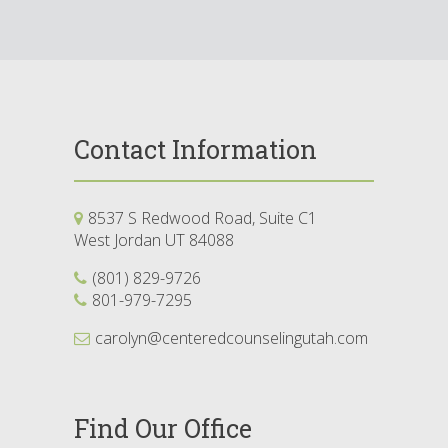
Contact Information
8537 S Redwood Road, Suite C1
West Jordan UT 84088
(801) 829-9726
801-979-7295
carolyn@centeredcounselingutah.com
Find Our Office